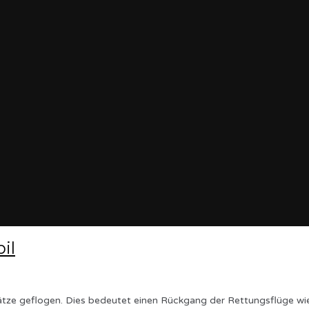
il
e geflogen. Dies bedeutet einen Rückgang der Rettungsflüge wie a