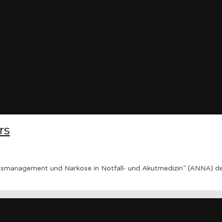
rs
anagement und Narkose in Notfall- und Akutmedizin” (ANNA) der 