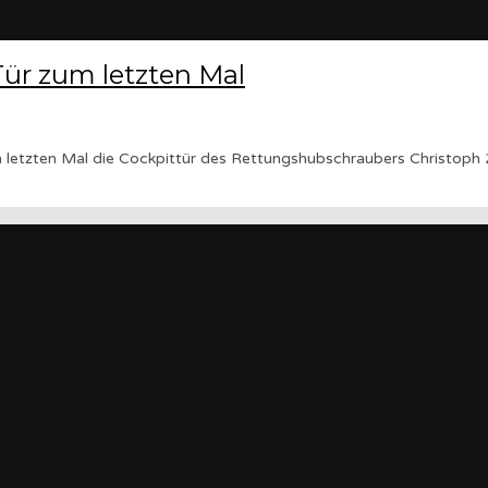
Tür zum letzten Mal
etzten Mal die Cockpittür des Rettungshubschraubers Christoph 2