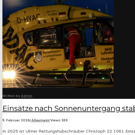
Written by
Admin
Einsätze nach Sonnenuntergang stab
11. Februar 2026
|
Allgemein
|
Views: 559
In 2025 ist Ulmer Rettungshubschrauber Christoph 22 1061 Einsätz