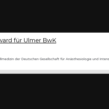
Award für Ulmer BwK
allmedizin der Deutschen Gesellschaft für Anästhesiologie und Int