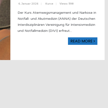
6. Januar 2026
|
Kurse
|
Views: 1198
Der Kurs Atemwegsmanagement und Narkose in
Notfall- und Akutmedizin (ANNA) der Deutschen
Interdisziplinären Vereinigung für Intensivmedizin
und Notfallmedizin (DIVI) erfreut
...
READ MORE