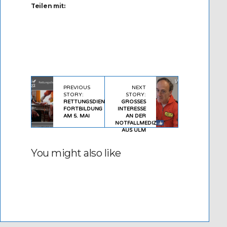
Teilen mit:
PREVIOUS
NEXT
STORY:
STORY:
RETTUNGSDIENST-
GROSSES I
FORTBILDUNG
NTERESSE A
AM 5. MAI
N DER N
OTFALLMEDIZIN A
US ULM
You might also like