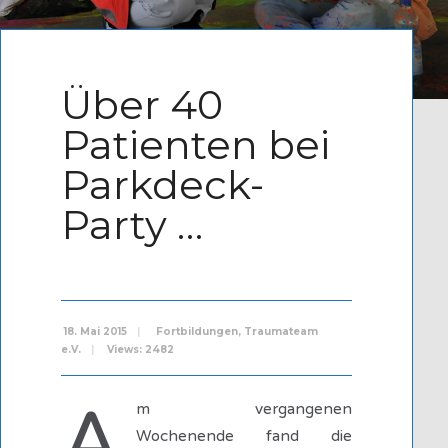
Written by
Admin
Über 40
Patienten bei
Parkdeck-
Party …
18. Mai 2015
|
Fortbildungen
,
Traumateam
e.V.
|
Views: 2482
A
m vergangenen
Wochenende fand die