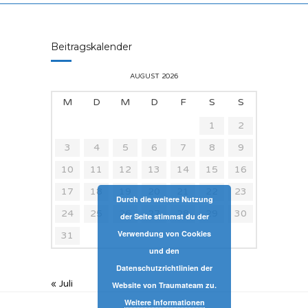
Beitragskalender
AUGUST 2026
M
D
M
D
F
S
S
1
2
3
4
5
6
7
8
9
10
11
12
13
14
15
16
17
18
19
20
21
22
23
Durch die weitere Nutzung
24
25
26
27
28
29
30
der Seite stimmst du der
Verwendung von Cookies
31
und den
Datenschutzrichtlinien der
« Juli
Website von Traumateam zu.
Weitere Informationen