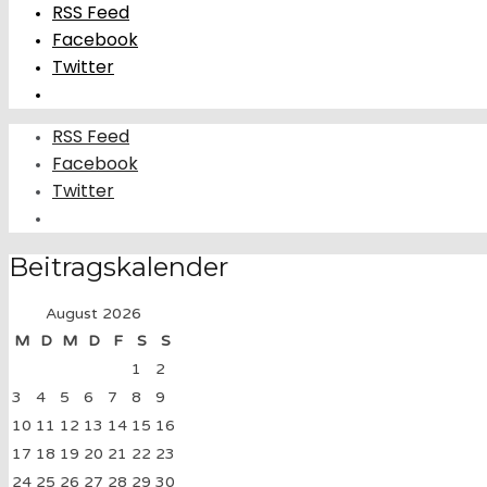
RSS Feed
Facebook
Twitter
RSS Feed
Facebook
Twitter
Beitragskalender
August 2026
M
D
M
D
F
S
S
1
2
3
4
5
6
7
8
9
10
11
12
13
14
15
16
17
18
19
20
21
22
23
24
25
26
27
28
29
30