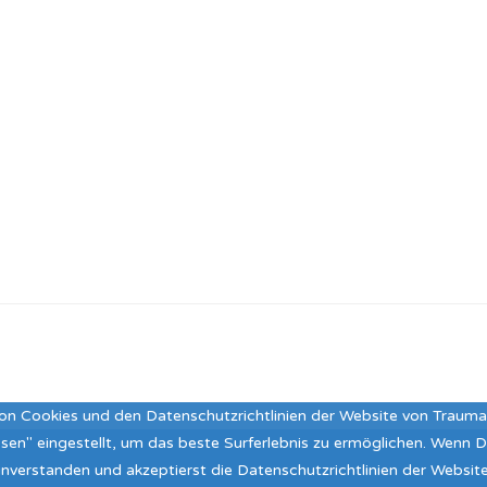
on Cookies und den Datenschutzrichtlinien der Website von Traum
assen" eingestellt, um das beste Surferlebnis zu ermöglichen. Wenn
 einverstanden und akzeptierst die Datenschutzrichtlinien der Webs