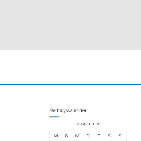
Beitragskalender
AUGUST 2026
M
D
M
D
F
S
S