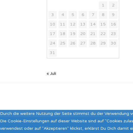
1
2
3
4
5
6
7
8
9
10
11
12
13
14
15
16
17
18
19
20
21
22
23
24
25
26
27
28
29
30
31
« Juli
Durch die weitere Nutzung der Seite stimmst du der Verwendung v
Die Cookie-Einstellungen auf dieser Website sind auf "Cookies zul
verwendest oder auf "Akzeptieren" klickst, erklärst Du Dich damit