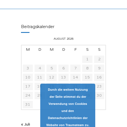
Beitragskalender
AUGUST 2026
M
D
M
D
F
S
S
1
2
3
4
5
6
7
8
9
10
11
12
13
14
15
16
17
18
19
20
21
22
23
Durch die weitere Nutzung
24
25
26
27
28
29
30
der Seite stimmst du der
Verwendung von Cookies
31
und den
Datenschutzrichtlinien der
« Juli
Website von Traumateam zu.