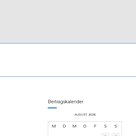
Beitragskalender
AUGUST 2026
M
D
M
D
F
S
S