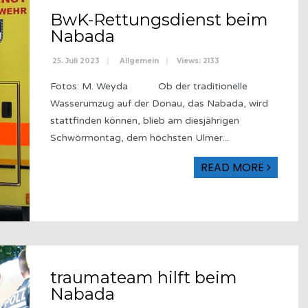
BwK-Rettungsdienst beim
Nabada
25. Juli 2023
|
Allgemein
|
Views: 2133
Fotos: M. Weyda Ob der traditionelle
Wasserumzug auf der Donau, das Nabada, wird
stattfinden können, blieb am diesjährigen
Schwörmontag, dem höchsten Ulmer
...
READ MORE
traumateam hilft beim
Nabada