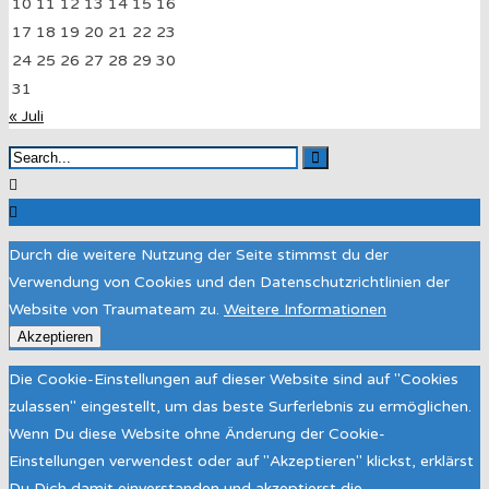
10
11
12
13
14
15
16
17
18
19
20
21
22
23
24
25
26
27
28
29
30
31
« Juli
Durch die weitere Nutzung der Seite stimmst du der
Verwendung von Cookies und den Datenschutzrichtlinien der
Website von Traumateam zu.
Weitere Informationen
Akzeptieren
Die Cookie-Einstellungen auf dieser Website sind auf "Cookies
zulassen" eingestellt, um das beste Surferlebnis zu ermöglichen.
Wenn Du diese Website ohne Änderung der Cookie-
Einstellungen verwendest oder auf "Akzeptieren" klickst, erklärst
Du Dich damit einverstanden und akzeptierst die