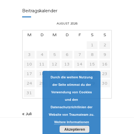
Beitragskalender
AUGUST 2026
M
D
M
D
F
S
S
1
2
3
4
5
6
7
8
9
10
11
12
13
14
15
16
17
18
19
20
21
22
23
Durch die weitere Nutzung
24
25
26
27
28
29
30
der Seite stimmst du der
Verwendung von Cookies
31
und den
Datenschutzrichtlinien der
« Juli
Website von Traumateam zu.
Weitere Informationen
Akzeptieren