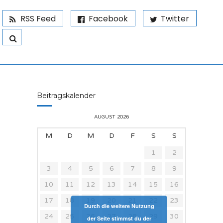
RSS Feed
Facebook
Twitter
Beitragskalender
AUGUST 2026
M
D
M
D
F
S
S
1
2
3
4
5
6
7
8
9
10
11
12
13
14
15
16
17
18
19
20
21
22
23
Durch die weitere Nutzung
24
25
26
27
28
29
30
der Seite stimmst du der