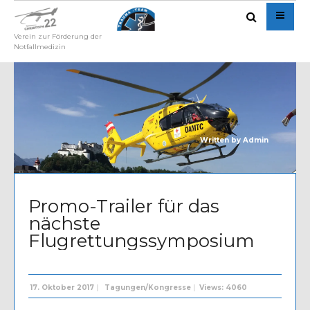
Verein zur Förderung der
Notfallmedizin
Written by
Admin
Promo-Trailer für das
nächste
Flugrettungssymposium
17. Oktober 2017
|
Tagungen/Kongresse
|
Views: 4060