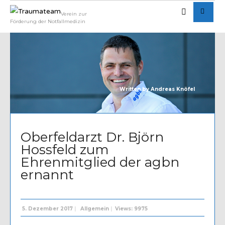
Verein zur
Förderung der Notfallmedizin
Written by
Andreas Knöfel
Oberfeldarzt Dr. Björn
Hossfeld zum
Ehrenmitglied der agbn
ernannt
5. Dezember 2017
|
Allgemein
|
Views: 9975