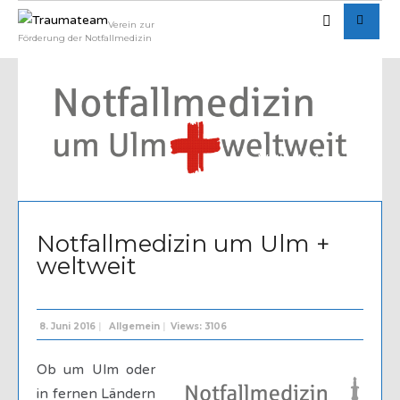
Verein zur
Förderung der Notfallmedizin
Written by
Admin
Notfallmedizin um Ulm +
weltweit
8. Juni 2016
|
Allgemein
|
Views: 3106
Ob um Ulm oder
in fernen Ländern