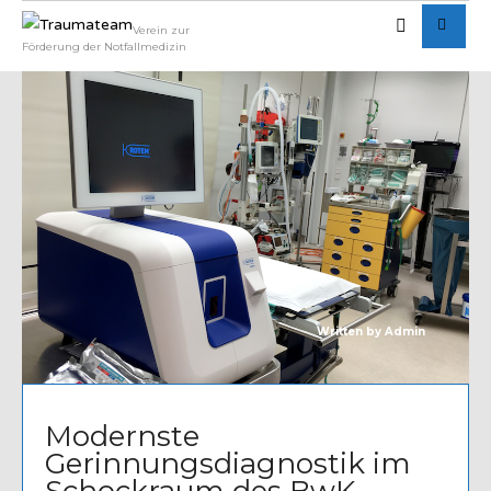
Verein zur
Förderung der Notfallmedizin
Written by
Admin
Modernste
Gerinnungsdiagnostik im
Schockraum des BwK