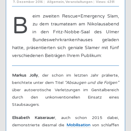
7. Dezember 2016
|
Allgemein
,
Veranstaltungen
|
Views: 4391
B
eim zweiten Rescue+Emergency Slam,
zu dem traumateam am Nikolausabend
in den Fritz-Nobbe-Saal des Ulmer
Bundeswehrkrankenhauses geladen
hatte, präsentierten sich geniale Slamer mit fünf
verschiedenen Beiträgen Ihrem Publikum:
Markus Jolly
, der schon im letzten Jahr prälierte,
berichtete unter dem Titel
“Absaugen und die Folgen”
über autoerotische Verletzungen im Genitalbereich
durch den unkonventionellen Einsatz eines
Staubsaugers.
Elisabeth Kaiserauer
, auch schon 2015 dabei,
demonstrierte diesmal die
Mobilisation
von schlaffen