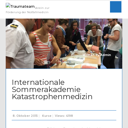
Verein zur
Förderung der Notfallmedizin
Written by
Admin
Internationale
Sommerakademie
Katastrophenmedizin
8. Oktober 2015
|
Kurse
|
Views: 4198