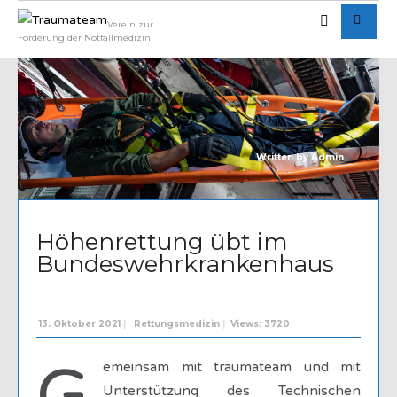
Verein zur
Förderung der Notfallmedizin
Written by
Admin
Höhenrettung übt im
Bundeswehrkrankenhaus
13. Oktober 2021
|
Rettungsmedizin
|
Views: 3720
emeinsam mit traumateam und mit
Unterstützung des Technischen