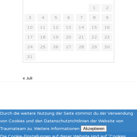
1
2
3
4
5
6
7
8
9
10
11
12
13
14
15
16
17
18
19
20
21
22
23
24
25
26
27
28
29
30
31
« Juli
Durch die weitere Nutzung der Seite stimmst du der Verwendung
von Cookies und den Datenschutzrichtlinien der Website von
Traumateam zu.
Weitere Informationen
Akzeptieren
Die Cookie-Einstellungen auf dieser Website sind auf "Cookies