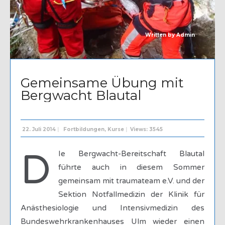
Written by
Admin
Gemeinsame Übung mit
Bergwacht Blautal
22. Juli 2014
|
Fortbildungen
,
Kurse
|
Views: 3545
D
Ie Bergwacht-Bereitschaft Blautal
führte auch in diesem Sommer
gemeinsam mit traumateam e.V. und der
Sektion Notfallmedizin der Klinik für
Anästhesiologie und Intensivmedizin des
Bundeswehrkrankenhauses Ulm wieder einen