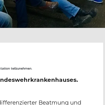
Station teilzunehmen.
 Bundeswehrkrankenhauses.
differenzierter Beatmung und