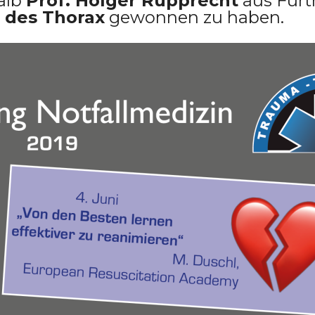
halb
Prof. Holger Rupprecht
aus Fürt
 des Thorax
gewonnen zu haben.