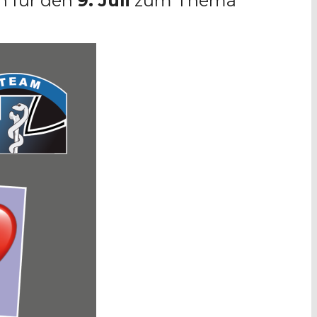
h für den
9. Juli
zum Thema