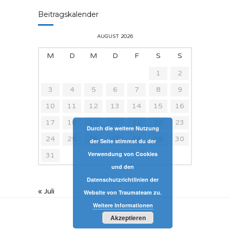
Beitragskalender
AUGUST 2026
M
D
M
D
F
S
S
1
2
3
4
5
6
7
8
9
10
11
12
13
14
15
16
17
18
19
20
21
22
23
Durch die weitere Nutzung
24
25
26
27
28
29
30
der Seite stimmst du der
Verwendung von Cookies
31
und den
Datenschutzrichtlinien der
« Juli
Website von Traumateam zu.
Weitere Informationen
Akzeptieren