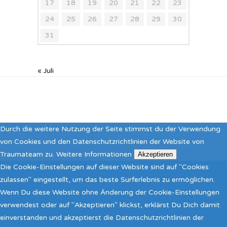
17
18
19
20
21
22
23
24
25
26
27
28
29
30
31
« Juli
Durch die weitere Nutzung der Seite stimmst du der Verwendung
von Cookies und den Datenschutzrichtlinien der Website von
Traumateam zu.
Weitere Informationen
Akzeptieren
Die Cookie-Einstellungen auf dieser Website sind auf "Cookies
zulassen" eingestellt, um das beste Surferlebnis zu ermöglichen.
Wenn Du diese Website ohne Änderung der Cookie-Einstellungen
verwendest oder auf "Akzeptieren" klickst, erklärst Du Dich damit
einverstanden und akzeptierst die Datenschutzrichtlinien der