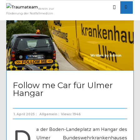
Verein zur
Förderung der Notfallmedizin
Written by
Admin
Follow me Car für Ulmer
Hangar
1. April 2025
|
Allgemein
|
Views: 1946
a der Boden-Landeplatz am Hangar des
Ulmer Bundeswehrkrankenhauses