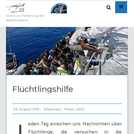
Verein zur Förderung der
Notfallmedizin
Written by
Admin
Flüchtlingshilfe
28. August 2015
|
Allgemein
|
Views: 4052
J
eden Tag erreichen uns Nachrichten über
Flüchtlinge, die versuchen in die