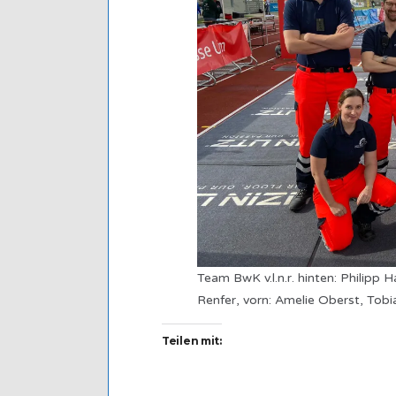
Team BwK v.l.n.r. hinten: Philipp 
Renfer, vorn: Amelie Oberst, Tobi
Teilen mit: