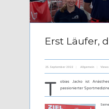
Erst Läufer, 
25. September 2022
|
Allgemein
|
Views:
T
obias Jacko ist Anästh
passionierter Sportmedizine
Seine