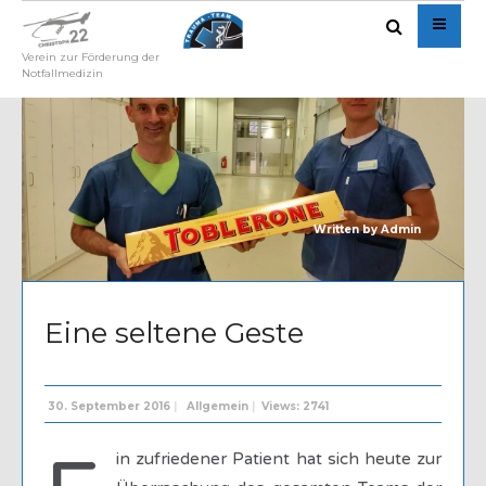
Verein zur Förderung der
Notfallmedizin
Written by
Admin
Eine seltene Geste
30. September 2016
|
Allgemein
|
Views: 2741
in zufriedener Patient hat sich heute zur