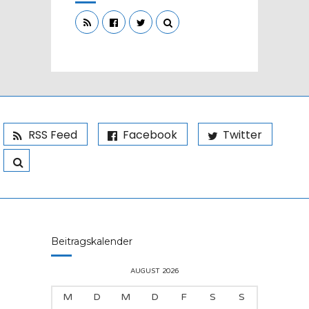
RSS Feed
Facebook
Twitter
Beitragskalender
AUGUST 2026
M
D
M
D
F
S
S