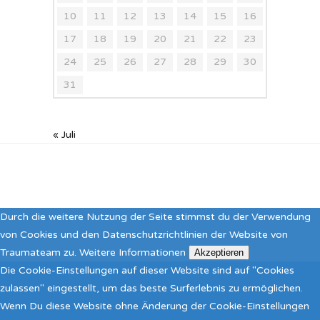
10
11
12
13
14
15
16
17
18
19
20
21
22
23
24
25
26
27
28
29
30
31
« Juli
Durch die weitere Nutzung der Seite stimmst du der Verwendung
von Cookies und den Datenschutzrichtlinien der Website von
Traumateam zu.
Weitere Informationen
Akzeptieren
Die Cookie-Einstellungen auf dieser Website sind auf "Cookies
zulassen" eingestellt, um das beste Surferlebnis zu ermöglichen.
Wenn Du diese Website ohne Änderung der Cookie-Einstellungen