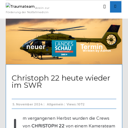
Verein zur
Förderung der Notfallmedizin
Written by
Admin
Christoph 22 heute wieder
im SWR
5. November 2024
|
Allgemein
|
Views: 1072
m vergangenen Herbst wurden die Crews
von
CHRISTOPH 22
von einem Kamerateam