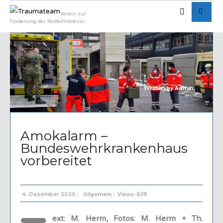
Verein zur
Förderung der Notfallmedizin
Written by
Admin
Amokalarm –
Bundeswehrkrankenhaus
vorbereitet
4. Dezember 2020
|
Allgemein
|
Views: 6011
ext: M. Herm, Fotos: M. Herm + Th.