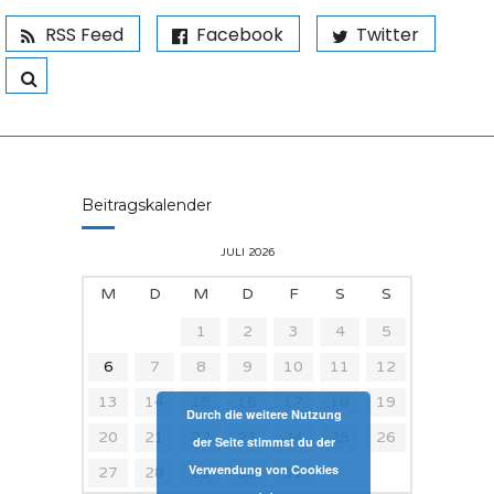
RSS Feed
Facebook
Twitter
Beitragskalender
JULI 2026
M
D
M
D
F
S
S
1
2
3
4
5
6
7
8
9
10
11
12
13
14
15
16
17
18
19
Durch die weitere Nutzung
20
21
22
23
24
25
26
der Seite stimmst du der
Verwendung von Cookies
27
28
29
30
31