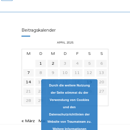
Beitragskalender
APRIL 2025
M
D
M
D
F
S
S
1
2
3
4
5
6
7
8
9
10
11
12
13
14
15
16
17
18
19
20
Durch die weitere Nutzung
21
22
23
24
25
26
27
der Seite stimmst du der
Verwendung von Cookies
28
29
30
und den
Datenschutzrichtlinien der
« März
Mai »
Website von Traumateam zu.
Weitere Informationen