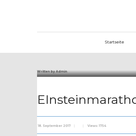
Startseite
Written by
Admin
EInsteinmarath
18. September 2017
|
|
Views: 1754