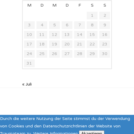
M
D
M
D
F
S
S
1
2
3
4
5
6
7
8
9
10
11
12
13
14
15
16
17
18
19
20
21
22
23
24
25
26
27
28
29
30
31
« Juli
Durch die weitere Nutzung der Seite stimmst du der Verwendung
von Cookies und den Datenschutzrichtlinien der Website von
Traumateam zu.
Weitere Informationen
Akzeptieren