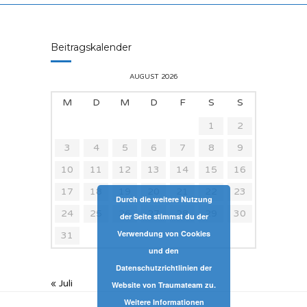
Beitragskalender
AUGUST 2026
M
D
M
D
F
S
S
1
2
3
4
5
6
7
8
9
10
11
12
13
14
15
16
17
18
19
20
21
22
23
Durch die weitere Nutzung
24
25
26
27
28
29
30
der Seite stimmst du der
Verwendung von Cookies
31
und den
Datenschutzrichtlinien der
« Juli
Website von Traumateam zu.
Weitere Informationen