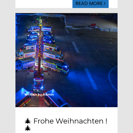
READ MORE
Written by
Admin
🎄 Frohe Weihnachten !
🎄