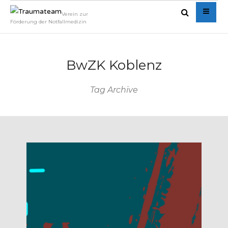
Verein zur
Förderung der Notfallmedizin
BwZK Koblenz
Tag Archive