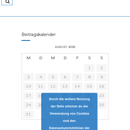
Beitragskalender
AUGUST 2026
M
D
M
D
F
S
S
1
2
3
4
5
6
7
8
9
10
11
12
13
14
15
16
17
18
19
20
21
22
23
Durch die weitere Nutzung
24
25
26
27
28
29
30
der Seite stimmst du der
Verwendung von Cookies
31
und den
Datenschutzrichtlinien der