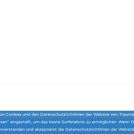
on Cookies und den Datenschutzrichtlinien der Website von Traum
assen" eingestellt, um das beste Surferlebnis zu ermöglichen. Wenn
 einverstanden und akzeptierst die Datenschutzrichtlinien der Webs