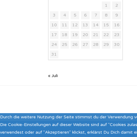
1
2
3
4
5
6
7
8
9
10
11
12
13
14
15
16
17
18
19
20
21
22
23
24
25
26
27
28
29
30
31
« Juli
Durch die weitere Nutzung der Seite stimmst du der Verwendung v
Die Cookie-Einstellungen auf dieser Website sind auf "Cookies zul
verwendest oder auf "Akzeptieren" klickst, erklärst Du Dich damit