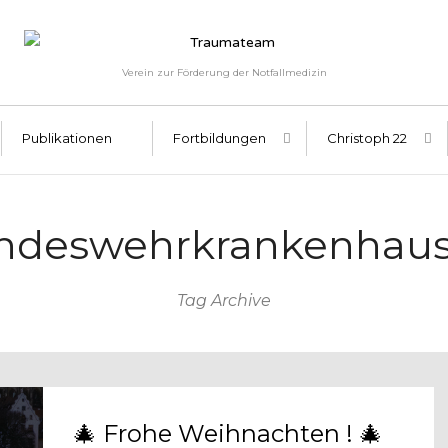
Verein zur Förderung der Notfallmedizin
Publikationen
Fortbildungen
Christoph 22
deswehrkrankenhau
Tag Archive
🎄 Frohe Weihnachten ! 🎄