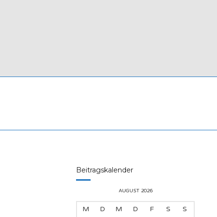
Beitragskalender
AUGUST 2026
M
D
M
D
F
S
S