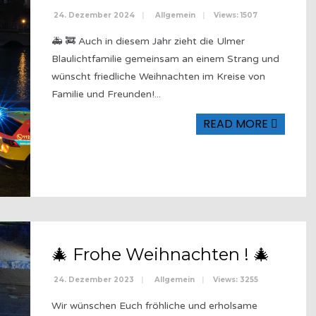
24. Dezember 2024
|
Allgemein
|
Views: 1507
🚑 🚒 Auch in diesem Jahr zieht die Ulmer
Blaulichtfamilie gemeinsam an einem Strang und
wünscht friedliche Weihnachten im Kreise von
Familie und Freunden!
...
READ MORE
🎄 Frohe Weihnachten ! 🎄
24. Dezember 2023
|
Allgemein
|
Views: 3255
Wir wünschen Euch fröhliche und erholsame