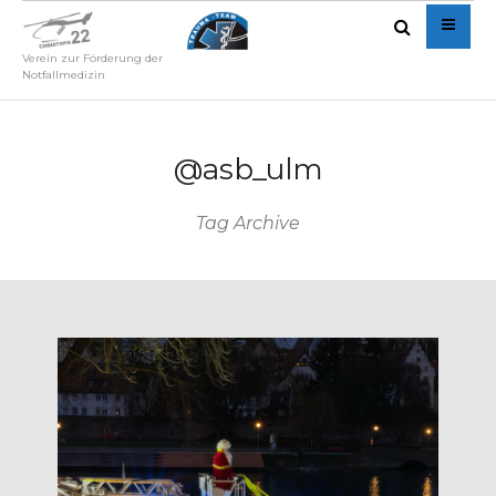
Verein zur Förderung der
Notfallmedizin
@asb_ulm
Tag Archive