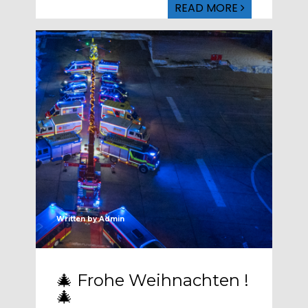
READ MORE
Written by
Admin
🎄 Frohe Weihnachten !
🎄