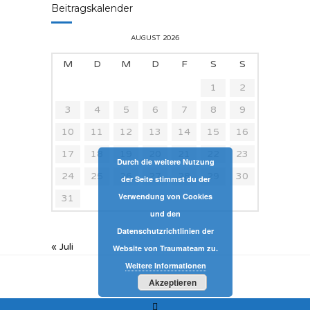
Beitragskalender
AUGUST 2026
M
D
M
D
F
S
S
1
2
3
4
5
6
7
8
9
10
11
12
13
14
15
16
17
18
19
20
21
22
23
Durch die weitere Nutzung
24
25
26
27
28
29
30
der Seite stimmst du der
Verwendung von Cookies
31
und den
Datenschutzrichtlinien der
« Juli
Website von Traumateam zu.
Weitere Informationen
Akzeptieren