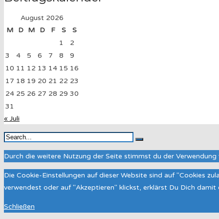
August 2026
M
D
M
D
F
S
S
1
2
3
4
5
6
7
8
9
10
11
12
13
14
15
16
17
18
19
20
21
22
23
24
25
26
27
28
29
30
31
« Juli
Durch die weitere Nutzung der Seite stimmst du der Verwendung 
Die Cookie-Einstellungen auf dieser Website sind auf "Cookies zu
verwendest oder auf "Akzeptieren" klickst, erklärst Du Dich dami
Schließen