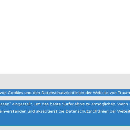
von Cookies und den Datenschutzrichtlinien der Website von Trau
lassen" eingestellt, um das beste Surferlebnis zu ermöglichen. Wen
t einverstanden und akzeptierst die Datenschutzrichtlinien der Web