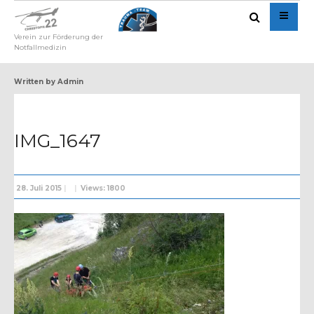
Verein zur Förderung der
Notfallmedizin
Written by
Admin
IMG_1647
28. Juli 2015
|
|
Views: 1800