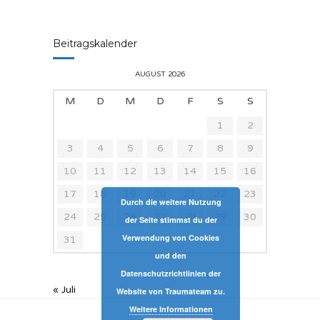
Beitragskalender
AUGUST 2026
M
D
M
D
F
S
S
1
2
3
4
5
6
7
8
9
10
11
12
13
14
15
16
17
18
19
20
21
22
23
Durch die weitere Nutzung
24
25
26
27
28
29
30
der Seite stimmst du der
Verwendung von Cookies
31
und den
Datenschutzrichtlinien der
« Juli
Website von Traumateam zu.
Weitere Informationen