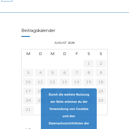
Beitragskalender
AUGUST 2026
M
D
M
D
F
S
S
1
2
3
4
5
6
7
8
9
10
11
12
13
14
15
16
17
18
19
20
21
22
23
Durch die weitere Nutzung
24
25
26
27
28
29
30
der Seite stimmst du der
Verwendung von Cookies
31
und den
Datenschutzrichtlinien der