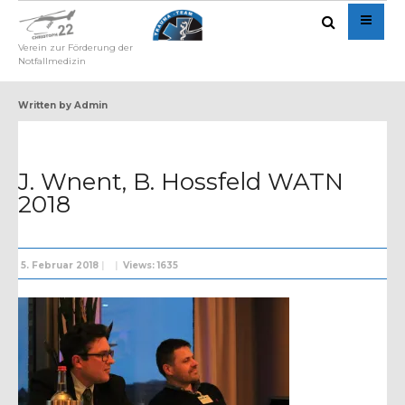
Verein zur Förderung der
Notfallmedizin
Written by
Admin
J. Wnent, B. Hossfeld WATN
2018
5. Februar 2018
|
|
Views: 1635