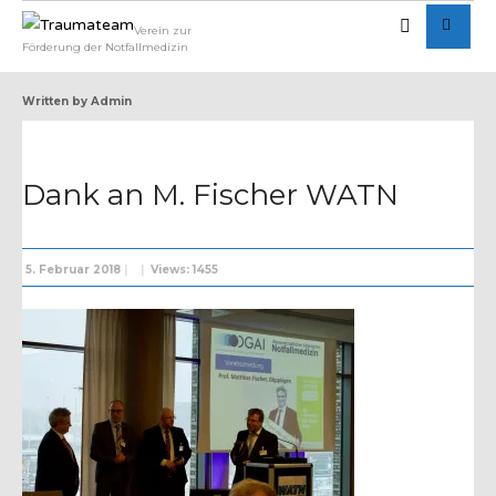
Verein zur
Förderung der Notfallmedizin
Written by
Admin
Dank an M. Fischer WATN
5. Februar 2018
|
|
Views: 1455