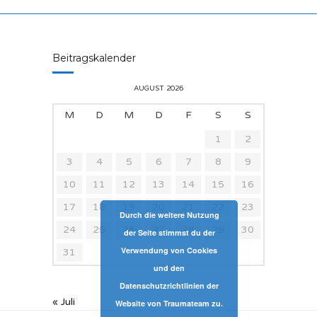
Beitragskalender
AUGUST 2026
M
D
M
D
F
S
S
1
2
3
4
5
6
7
8
9
10
11
12
13
14
15
16
17
18
19
20
21
22
23
Durch die weitere Nutzung
24
25
26
27
28
29
30
der Seite stimmst du der
Verwendung von Cookies
31
und den
Datenschutzrichtlinien der
« Juli
Website von Traumateam zu.