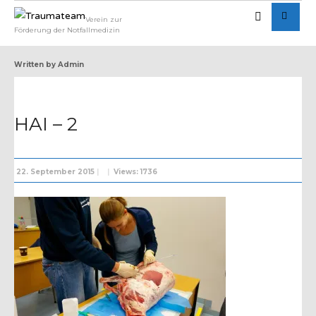
Verein zur
Förderung der Notfallmedizin
Written by
Admin
HAI – 2
22. September 2015
|
|
Views: 1736