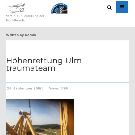
Verein zur Förderung der
Notfallmedizin
Written by
Admin
Höhenrettung Ulm
traumateam
24. September 2016
|
|
Views: 1796