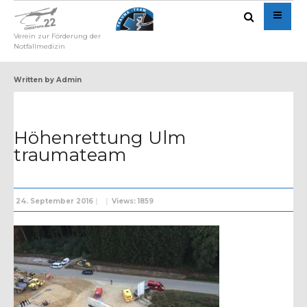
Verein zur Förderung der
Notfallmedizin
Written by
Admin
Höhenrettung Ulm
traumateam
24. September 2016
|
|
Views: 1859