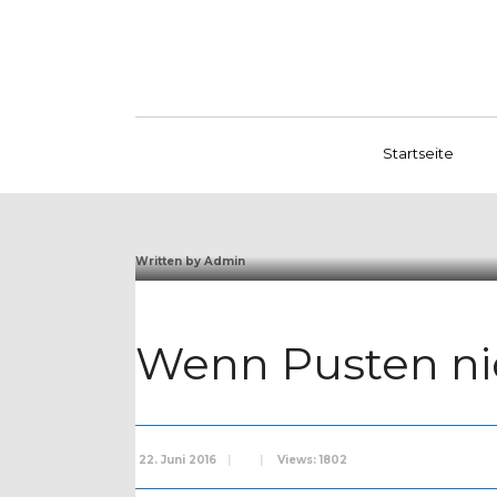
Startseite
Written by
Admin
Wenn Pusten nic
22. Juni 2016
|
|
Views: 1802