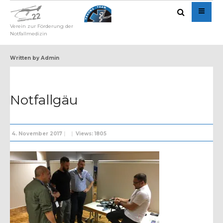
Verein zur Förderung der
Notfallmedizin
Written by
Admin
Notfallgäu
4. November 2017
|
|
Views: 1805