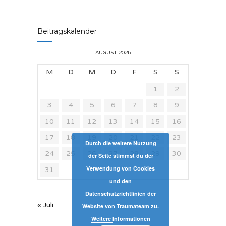
Beitragskalender
AUGUST 2026
M
D
M
D
F
S
S
1
2
3
4
5
6
7
8
9
10
11
12
13
14
15
16
17
18
19
20
21
22
23
Durch die weitere Nutzung
24
25
26
27
28
29
30
der Seite stimmst du der
Verwendung von Cookies
31
und den
Datenschutzrichtlinien der
« Juli
Website von Traumateam zu.
Weitere Informationen