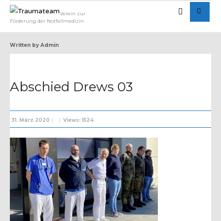
Verein zur
Förderung der Notfallmedizin
Written by
Admin
Abschied Drews 03
31. März 2020
|
|
Views: 1524