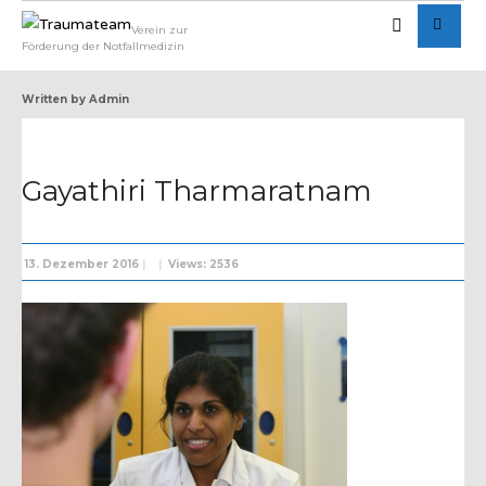
Verein zur
Förderung der Notfallmedizin
Written by
Admin
Gayathiri Tharmaratnam
13. Dezember 2016
|
|
Views: 2536