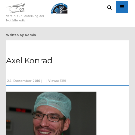
Verein zur Förderung der
Notfallmedizin
Written by
Admin
Axel Konrad
24. Dezember 2016
|
|
Views: 3191