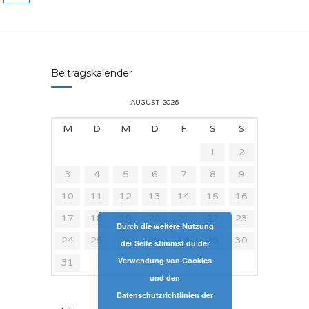
Beitragskalender
AUGUST 2026
M
D
M
D
F
S
S
1
2
3
4
5
6
7
8
9
10
11
12
13
14
15
16
17
18
19
20
21
22
23
Durch die weitere Nutzung
24
25
26
27
28
29
30
der Seite stimmst du der
Verwendung von Cookies
31
und den
Datenschutzrichtlinien der